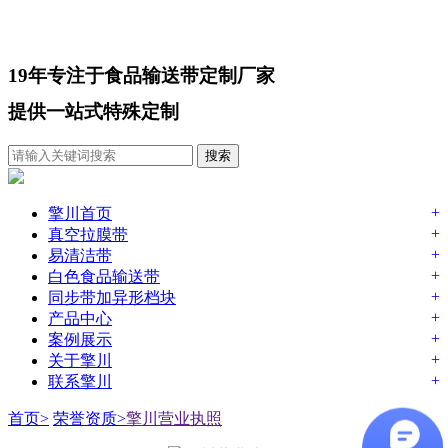
19年专注于
食品输送带
定制厂家
提供一站式特殊定制
+
擎川首页
+
真空拉膜带
+
易清洁带
+
白色食品输送带
+
同步带加异形档块
+
产品中心
+
案例展示
+
关于擎川
+
联系擎川
首页>
荣誉资质>
擎川营业执照