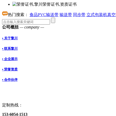
热门搜索：
食品PVC输送带
输送带
同步带
立式包装机真空
公司概括
— company —
• 关于擎川
• 联系擎川
• 企业展示
• 荣誉资质
• 合作伙伴
定制热线：
153-6054-1513