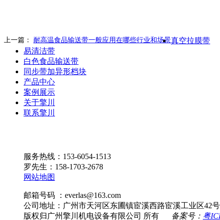
上一篇：
耐高温食品输送带一般应用在哪些行业和场景
真空拉膜带
易清洁带
白色食品输送带
同步带加异形档块
产品中心
案例展示
关于擎川
联系擎川
服务热线：153-6054-1513
罗先生：158-1703-2678
网站地图
邮箱号码 ：everlas@163.com
公司地址：广州市天河区东圃镇宦溪西路宦溪工业区42号
版权归广州擎川机电设备有限公司 所有
备案号：
粤IC