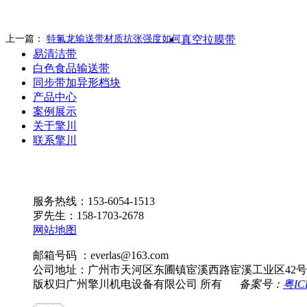
上一篇：
特氟龙输送带材质抗张强度如何
真空拉膜带
易清洁带
白色食品输送带
同步带加异形档块
产品中心
案例展示
关于擎川
联系擎川
服务热线：153-6054-1513
罗先生：158-1703-2678
网站地图
邮箱号码 ：everlas@163.com
公司地址：广州市天河区东圃镇宦溪西路宦溪工业区42号
版权归广州擎川机电设备有限公司 所有
备案号：
粤IC