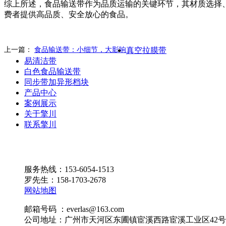
综上所述，食品输送带作为品质运输的关键环节，其材质选择
费者提供高品质、安全放心的食品。
上一篇：
食品输送带：小细节，大影响
真空拉膜带
易清洁带
白色食品输送带
同步带加异形档块
产品中心
案例展示
关于擎川
联系擎川
服务热线：153-6054-1513
罗先生：158-1703-2678
网站地图
邮箱号码 ：everlas@163.com
公司地址：广州市天河区东圃镇宦溪西路宦溪工业区42号