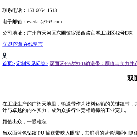
联系电话：153-6054-1513
电子邮箱：everlas@163.com
公司地址：广州市天河区东圃镇宦溪西路宦溪工业区42号E栋
立即咨询
在线留言
首页>
定制常见问答>
双面蓝色钻纹PU输送带：颜值与实力并
双
在工业生产的广阔天地里，输送带作为物料运输的关键纽带，其
计与卓越的内在实力，成为众多行业竞相追捧的工业宠儿。
颜值出众，一眼难忘
当双面蓝色钻纹 PU 输送带映入眼帘，其鲜明的蓝色调瞬间