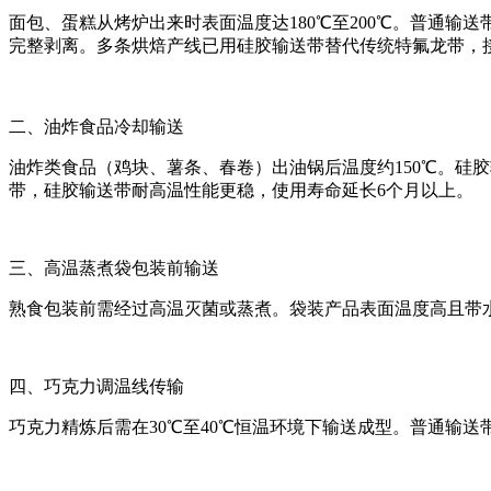
面包、蛋糕从烤炉出来时表面温度达180℃至200℃。普通输
完整剥离。多条烘焙产线已用硅胶输送带替代传统特氟龙带，
二、油炸食品冷却输送
油炸类食品（鸡块、薯条、春卷）出油锅后温度约150℃。硅
带，硅胶输送带耐高温性能更稳，使用寿命延长6个月以上。
三、高温蒸煮袋包装前输送
熟食包装前需经过高温灭菌或蒸煮。袋装产品表面温度高且带
四、巧克力调温线传输
巧克力精炼后需在30℃至40℃恒温环境下输送成型。普通输